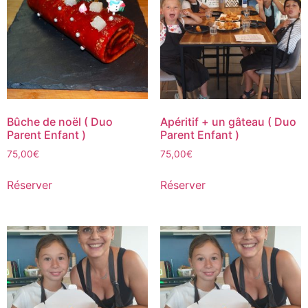
Bûche de noël ( Duo
Apéritif + un gâteau ( Duo
Parent Enfant )
Parent Enfant )
75,00
€
75,00
€
Réserver
Réserver