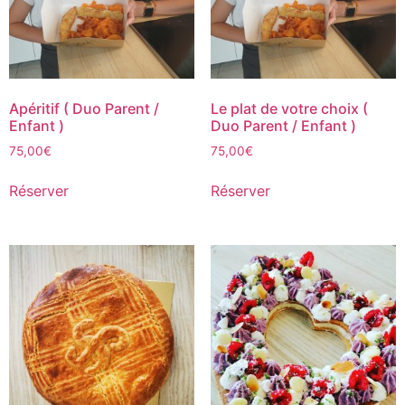
Apéritif ( Duo Parent /
Le plat de votre choix (
Enfant )
Duo Parent / Enfant )
75,00
€
75,00
€
Réserver
Réserver