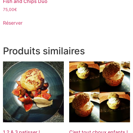
Fish and Chips Duo
75,00
€
Réserver
Produits similaires
1 2 & 3 patisser !
C’est tout choux enfants !