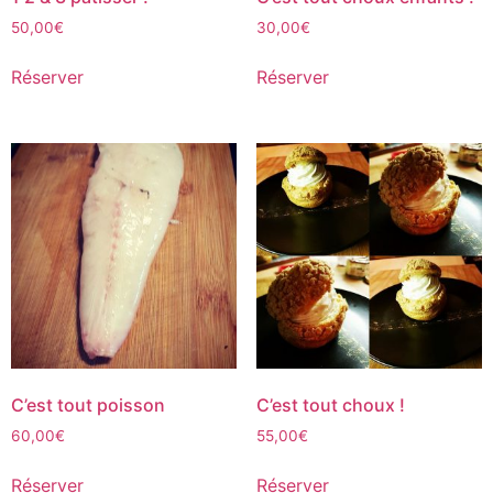
50,00
€
30,00
€
Réserver
Réserver
C’est tout poisson
C’est tout choux !
60,00
€
55,00
€
Réserver
Réserver