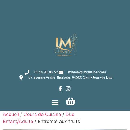
05.59.41.03.52
maeva@lmcuisiner.com
87 avenue André Ithurlade, 64500 Saint-Jean-de Luz
Accueil
/
Cours de Cuisine
/
Duo
Enfant/Adulte
/ Entremet aux fruits