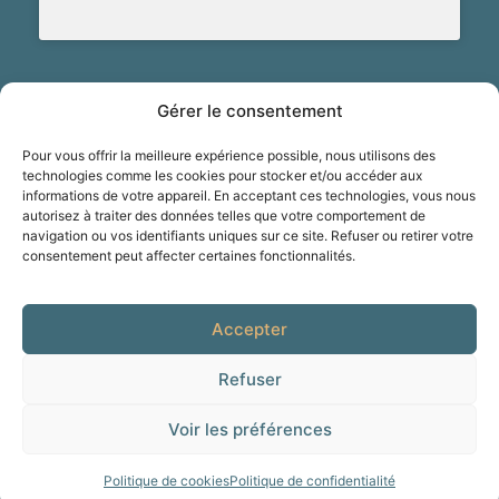
Gérer le consentement
Pour vous offrir la meilleure expérience possible, nous utilisons des
Gardez contact avec moi
technologies comme les cookies pour stocker et/ou accéder aux
informations de votre appareil. En acceptant ces technologies, vous nous
autorisez à traiter des données telles que votre comportement de
Pour suivre mon actualité, recevoir les informations et
navigation ou vos identifiants uniques sur ce site. Refuser ou retirer votre
dates des prochains ateliers, merci de vous inscrire pour
consentement peut affecter certaines fonctionnalités.
recevoir les dernières nouvelles
Accepter
Refuser
S'INSCRIRE
Voir les préférences
Politique de cookies
Politique de confidentialité